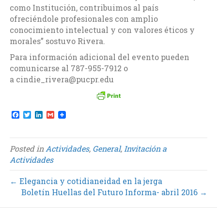
como Institución, contribuimos al país
ofreciéndole profesionales con amplio
conocimiento intelectual y con valores éticos y
morales” sostuvo Rivera.
Para información adicional del evento pueden
comunicarse al 787-955-7912 o
a cindie_rivera@pucpr.edu
F
T
L
G
a
w
i
m
c
i
n
a
e
t
k
i
b
t
e
l
Posted in
Actividades
,
General
,
Invitación a
o
e
d
Actividades
o
r
I
k
n
← Elegancia y cotidianeidad en la jerga
Boletín Huellas del Futuro Informa- abril 2016 →