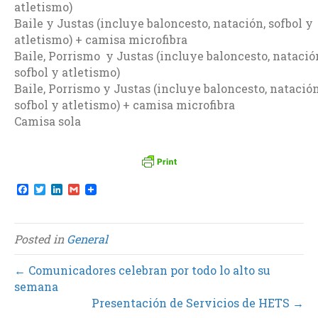
atletismo)
Baile y Justas (incluye baloncesto, natación, sofbol y
atletismo) + camisa microfibra
Baile, Porrismo y Justas (incluye baloncesto, natació
sofbol y atletismo)
Baile, Porrismo y Justas (incluye baloncesto, natación
sofbol y atletismo) + camisa microfibra
Camisa sola
F
T
L
G
a
w
i
m
c
i
n
a
e
t
k
i
b
t
e
l
Posted in
General
o
e
d
o
r
I
k
n
← Comunicadores celebran por todo lo alto su
semana
Presentación de Servicios de HETS →