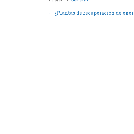
o
e
d
o
r
I
k
n
← ¿Plantas de recuperación de energ