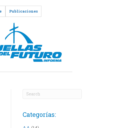
e
Publicaciones
Categorías:
AA
(14)