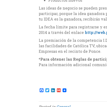
Productos nuevos
Las ideas de negocio se pueden pres
participar, porque la idea ganadora p
tu IDEA es la ganadora, recibirás va
La fecha límite para registrarse y e
2014 a través del enlace
http://web.
La premiación de la competencia I.D
las facilidades de Católica TV, ubic
Empresas en el recinto de Ponce.
*Para obtener las Reglas de partici
Para información adicional comuníca
F
T
L
G
a
w
i
m
c
i
n
a
e
t
k
i
b
t
e
l
Posted in
General