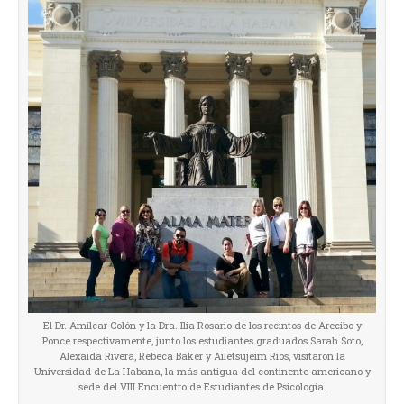
El Dr. Amílcar Colón y la Dra. Ilia Rosario de los recintos de Arecibo y
Ponce respectivamente, junto los estudiantes graduados Sarah Soto,
Alexaida Rivera, Rebeca Baker y Ailetsujeim Ríos, visitaron la
Universidad de La Habana, la más antigua del continente americano y
sede del VIII Encuentro de Estudiantes de Psicología.