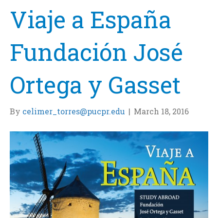
Viaje a España
Fundación José
Ortega y Gasset
By
celimer_torres@pucpr.edu
|
March 18, 2016