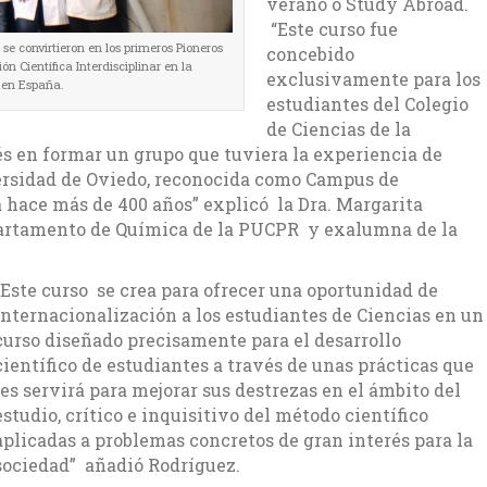
verano o Study Abroad.
“Este curso fue
se convirtieron en los primeros Pioneros
concebido
ón Científica Interdisciplinar en la
exclusivamente para los
 en España.
estudiantes del Colegio
de Ciencias de la
 en formar un grupo que tuviera la experiencia de
ersidad de Oviedo, reconocida como Campus de
 hace más de 400 años” explicó la Dra. Margarita
partamento de Química de la PUCPR y exalumna de la
“Este curso se crea para ofrecer una oportunidad de
internacionalización a los estudiantes de Ciencias en un
curso diseñado precisamente para el desarrollo
científico de estudiantes a través de unas prácticas que
les servirá para mejorar sus destrezas en el ámbito del
estudio, crítico e inquisitivo del método científico
aplicadas a problemas concretos de gran interés para la
sociedad” añadió Rodríguez.