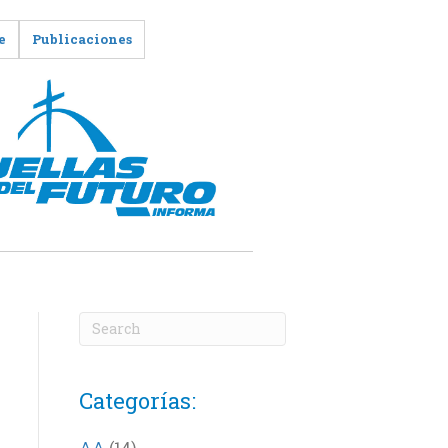
e
Publicaciones
Categorías:
AA
(14)