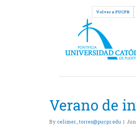
Volver a PUCPR
Verano de in
By
celimer_torres@pucpr.edu
|
Jun