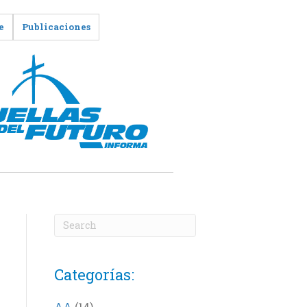
e
Publicaciones
Categorías:
AA
(14)