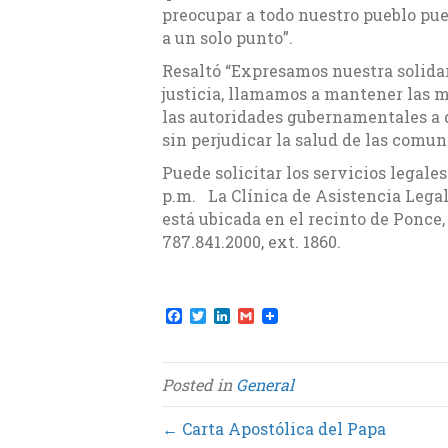
preocupar a todo nuestro pueblo pu
a un solo punto”.
Resaltó “Expresamos nuestra solidar
justicia, llamamos a mantener las m
las autoridades gubernamentales a 
sin perjudicar la salud de las comun
Puede solicitar los servicios legales
p.m. La Clínica de Asistencia Legal
está ubicada en el recinto de Ponce
787.841.2000, ext. 1860.
F
T
L
G
a
w
i
m
c
i
n
a
e
t
k
i
b
t
e
l
Posted in
General
o
e
d
o
r
I
k
n
← Carta Apostólica del Papa