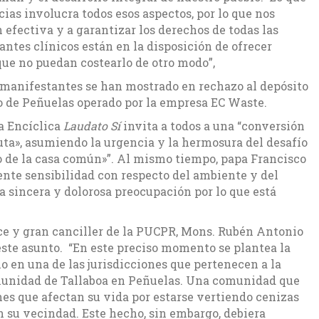
ias involucra todos esos aspectos, por lo que nos
 efectiva y a garantizar los derechos de todas las
antes clínicos están en la disposición de ofrecer
que no puedan costearlo de otro modo”,
 manifestantes se han mostrado en rechazo al depósito
o de Peñuelas operado por la empresa EC Waste.
a Encíclica
Laudato Sí
invita a todos a una “conversión
ruta», asumiendo la urgencia y la hermosura del desafío
o de la casa común»”. Al mismo tiempo, papa Francisco
ente sensibilidad con respecto del ambiente y del
a sincera y dolorosa preocupación por lo que está
ce y gran canciller de la PUCPR, Mons. Rubén Antonio
ste asunto. “En este preciso momento se plantea la
o en una de las jurisdicciones que pertenecen a la
omunidad de Tallaboa en Peñuelas. Una comunidad que
es que afectan su vida por estarse vertiendo cenizas
 su vecindad. Este hecho, sin embargo, debiera