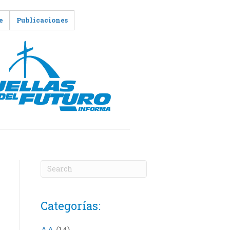
e
Publicaciones
Categorías:
AA
(14)