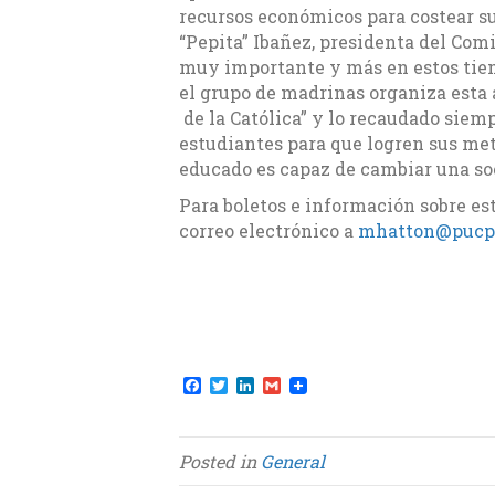
recursos económicos para costear sus
“Pepita” Ibañez, presidenta del Com
muy importante y más en estos tie
el grupo de madrinas organiza esta 
de la Católica” y lo recaudado siem
estudiantes para que logren sus me
educado es capaz de cambiar una so
Para boletos e información sobre e
correo electrónico a
mhatton@pucp
F
T
L
G
a
w
i
m
c
i
n
a
e
t
k
i
b
t
e
l
Posted in
General
o
e
d
o
r
I