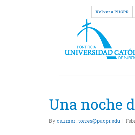
Volver a PUCPR
Una noche d
By
celimer_torres@pucpr.edu
|
Feb