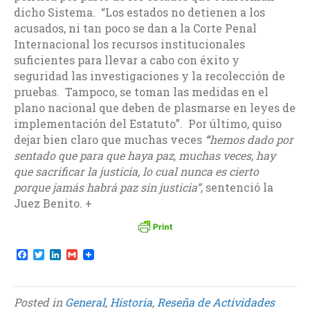
dicho Sistema. “Los estados no detienen a los
acusados, ni tan poco se dan a la Corte Penal
Internacional los recursos institucionales
suficientes para llevar a cabo con éxito y
seguridad las investigaciones y la recolección de
pruebas. Tampoco, se toman las medidas en el
plano nacional que deben de plasmarse en leyes de
implementación del Estatuto”. Por último, quiso
dejar bien claro que muchas veces
“
hemos dado por
sentado que para que haya paz, muchas veces, hay
que sacrificar la justicia, lo cual nunca es cierto
porque jamás habrá paz sin justicia”
, sentenció la
Juez Benito. +
F
T
L
G
a
w
i
m
c
i
n
a
e
t
k
i
b
t
e
l
Posted in
General
,
Historia
,
Reseña de Actividades
o
e
d