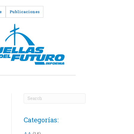
e
Publicaciones
Categorías:
AA
(14)