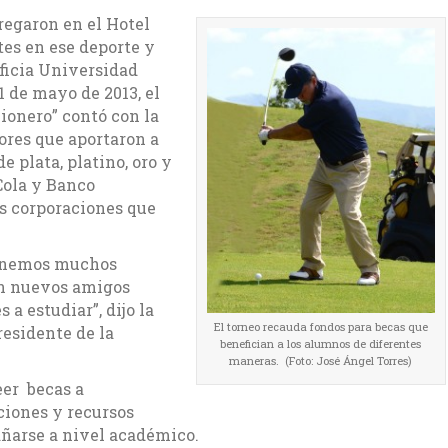
regaron en el Hotel
es en ese deporte y
ificia Universidad
1 de mayo de 2013, el
ionero” contó con la
ores que aportaron a
e plata, platino, oro y
Cola y Banco
as corporaciones que
Tenemos muchos
en nuevos amigos
a estudiar”, dijo la
El torneo recauda fondos para becas que
esidente de la
benefician a los alumnos de diferentes
maneras. (Foto: José Ángel Torres)
eer becas a
ciones y recursos
ñarse a nivel académico.