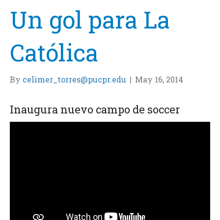
Un gol para La
Católica
By
celimer_torres@pucpr.edu
|
May 16, 2014
Inaugura nuevo campo de soccer