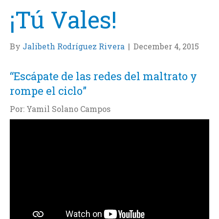
¡Tú Vales!
By
Jalibeth Rodríguez Rivera
|
December 4, 2015
“Escápate de las redes del maltrato y
rompe el ciclo”
Por: Yamil Solano Campos