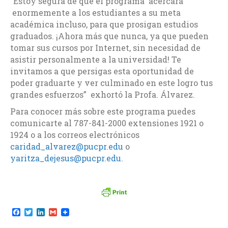
“Estoy segura de que el programa acercará
enormemente a los estudiantes a su meta
académica incluso, para que prosigan estudios
graduados. ¡Ahora más que nunca, ya que pueden
tomar sus cursos por Internet, sin necesidad de
asistir personalmente a la universidad! Te
invitamos a que persigas esta oportunidad de
poder graduarte y ver culminado en este logro tus
grandes esfuerzos” exhortó la Profa. Álvarez.
Para conocer más sobre este programa puedes
comunicarte al 787-841-2000 extensiones 1921 o
1924 o a los correos electrónicos
caridad_alvarez@pucpr.edu
o
yaritza_dejesus@pucpr.edu
.
F
T
L
G
a
w
i
m