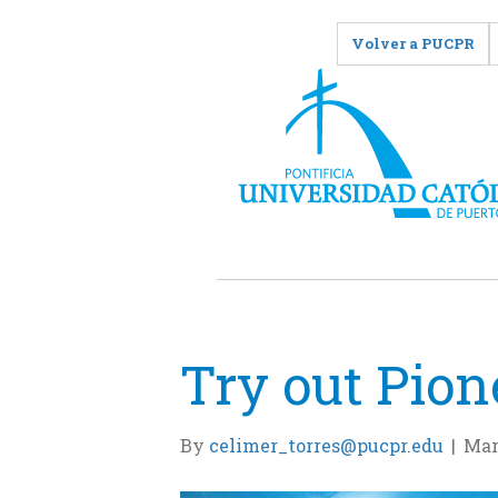
Volver a PUCPR
Try out Pion
By
celimer_torres@pucpr.edu
|
Mar