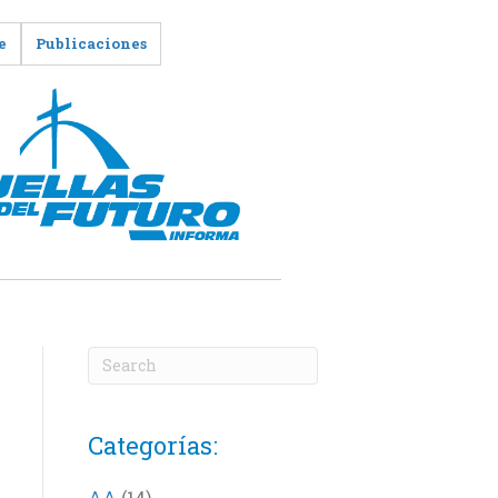
e
Publicaciones
Categorías:
AA
(14)