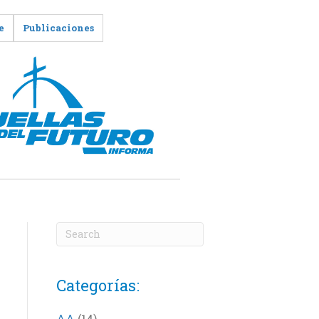
e
Publicaciones
Categorías:
AA
(14)