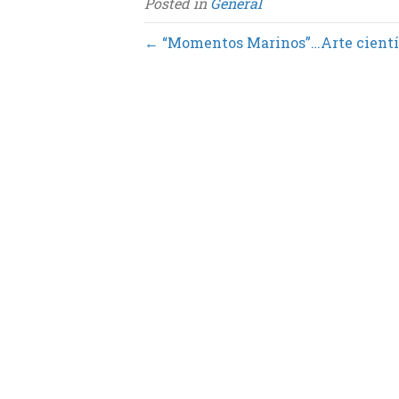
Posted in
General
o
e
d
o
r
I
k
n
← “Momentos Marinos”…Arte cientí