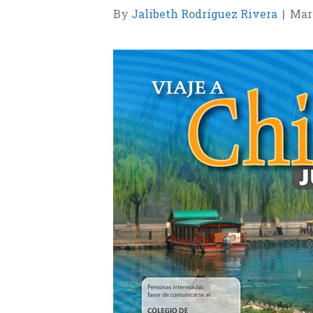
By
Jalibeth Rodríguez Rivera
|
Marc