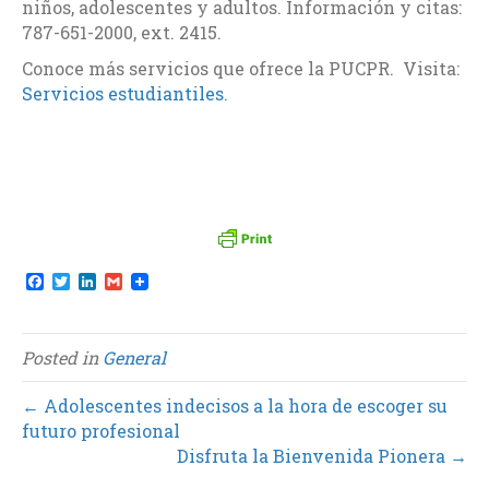
niños, adolescentes y adultos. Información y citas:
787-651-2000, ext. 2415.
Conoce más servicios que ofrece la PUCPR. Visita:
Servicios estudiantiles.
F
T
L
G
a
w
i
m
c
i
n
a
e
t
k
i
b
t
e
l
Posted in
General
o
e
d
o
r
I
k
n
← Adolescentes indecisos a la hora de escoger su
futuro profesional
Disfruta la Bienvenida Pionera →