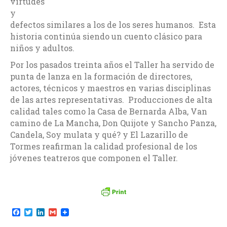
virtudes
y
defectos similares a los de los seres humanos. Esta
historia continúa siendo un cuento clásico para
niños y adultos.
Por los pasados treinta años el Taller ha servido de
punta de lanza en la formación de directores,
actores, técnicos y maestros en varias disciplinas
de las artes representativas. Producciones de alta
calidad tales como la Casa de Bernarda Alba, Van
camino de La Mancha, Don Quijote y Sancho Panza,
Candela, Soy mulata y qué? y El Lazarillo de
Tormes reafirman la calidad profesional de los
jóvenes teatreros que componen el Taller.
F
T
L
G
a
w
i
m