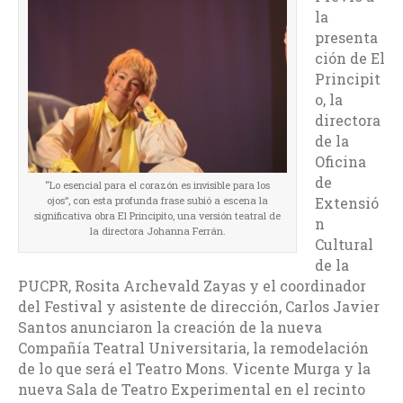
la
presenta
ción de El
Principit
o, la
directora
de la
Oficina
de
“Lo esencial para el corazón es invisible para los
ojos”, con esta profunda frase subió a escena la
Extensió
significativa obra El Principito, una versión teatral de
n
la directora Johanna Ferrán.
Cultural
de la
PUCPR, Rosita Archevald Zayas y el coordinador
del Festival y asistente de dirección, Carlos Javier
Santos anunciaron la creación de la nueva
Compañía Teatral Universitaria, la remodelación
de lo que será el Teatro Mons. Vicente Murga y la
nueva Sala de Teatro Experimental en el recinto