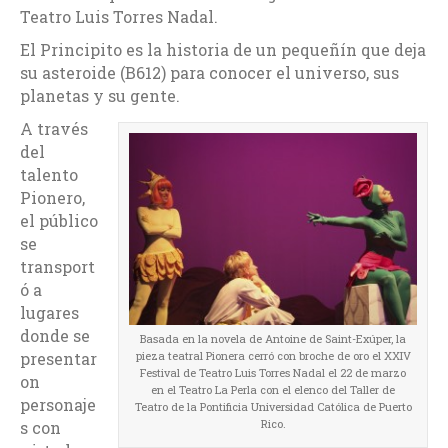
Teatro Luis Torres Nadal.
El Principito es la historia de un pequeñín que deja
su asteroide (B612) para conocer el universo, sus
planetas y su gente.
A través
del
talento
Pionero,
el público
se
transport
ó a
lugares
donde se
Basada en la novela de Antoine de Saint-Exúper, la
presentar
pieza teatral Pionera cerró con broche de oro el XXIV
Festival de Teatro Luis Torres Nadal el 22 de marzo
on
en el Teatro La Perla con el elenco del Taller de
personaje
Teatro de la Pontificia Universidad Católica de Puerto
Rico.
s con