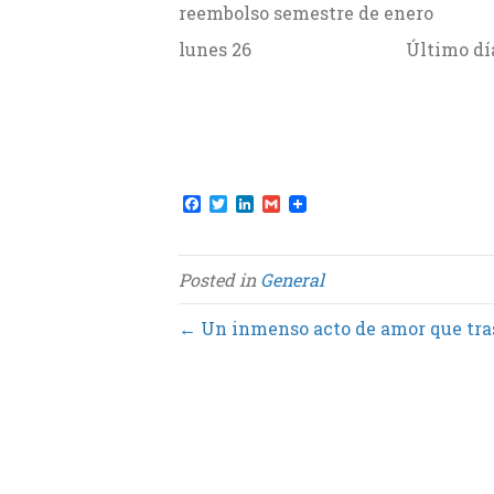
reembolso semestre de enero
lunes 26 Último día para rec
F
T
L
G
a
w
i
m
c
i
n
a
e
t
k
i
b
t
e
l
Posted in
General
o
e
d
o
r
I
k
n
← Un inmenso acto de amor que tra