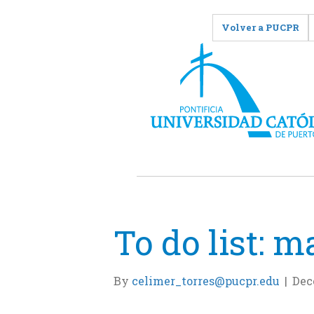
Volver a PUCPR
To do list: 
By
celimer_torres@pucpr.edu
|
Dec