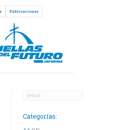
e
Publicaciones
Categorías:
AA
(14)