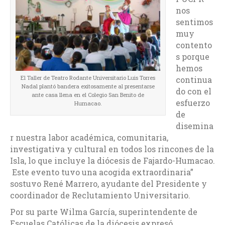
nos
sentimos
muy
contento
s porque
hemos
El Taller de Teatro Rodante Universitario Luis Torres
continua
Nadal plantó bandera exitosamente al presentarse
do con el
ante casa llena en el Colegio San Benito de
esfuerzo
Humacao.
de
disemina
r nuestra labor académica, comunitaria,
investigativa y cultural en todos los rincones de la
Isla, lo que incluye la diócesis de Fajardo-Humacao.
Este evento tuvo una acogida extraordinaria”
sostuvo René Marrero, ayudante del Presidente y
coordinador de Reclutamiento Universitario.
Por su parte Wilma García, superintendente de
Escuelas Católicas de la diócesis expresó