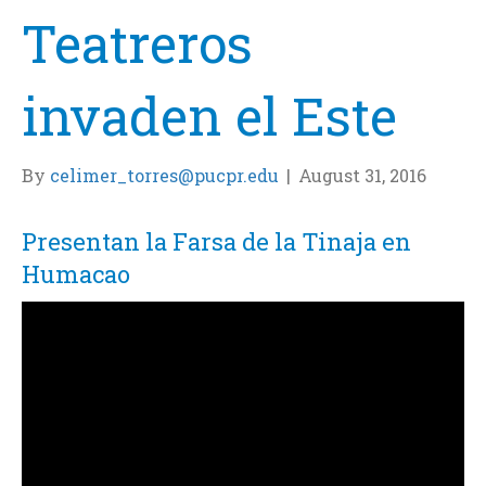
Teatreros
invaden el Este
By
celimer_torres@pucpr.edu
|
August 31, 2016
Presentan la Farsa de la Tinaja en
Humacao