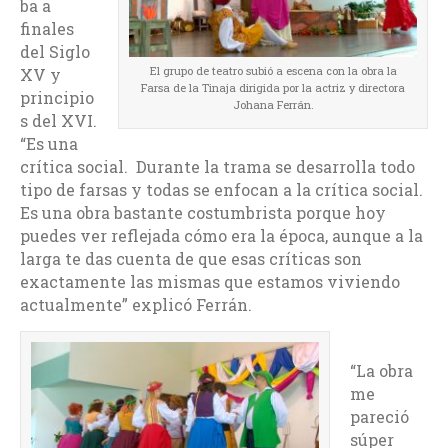
ba a
finales
del Siglo
El grupo de teatro subió a escena con la obra la
XV y
Farsa de la Tinaja dirigida por la actriz y directora
principio
Johana Ferrán.
s del XVI.
“Es una
crítica social. Durante la trama se desarrolla todo
tipo de farsas y todas se enfocan a la crítica social.
Es una obra bastante costumbrista porque hoy
puedes ver reflejada cómo era la época, aunque a la
larga te das cuenta de que esas críticas son
exactamente las mismas que estamos viviendo
actualmente” explicó Ferrán.
“La obra
me
pareció
súper