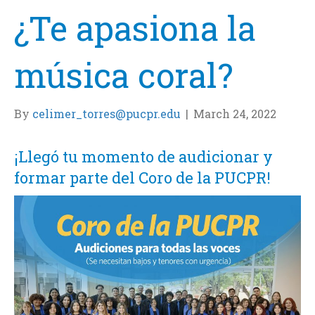
¿Te apasiona la
música coral?
By
celimer_torres@pucpr.edu
|
March 24, 2022
¡Llegó tu momento de audicionar y
formar parte del Coro de la PUCPR!