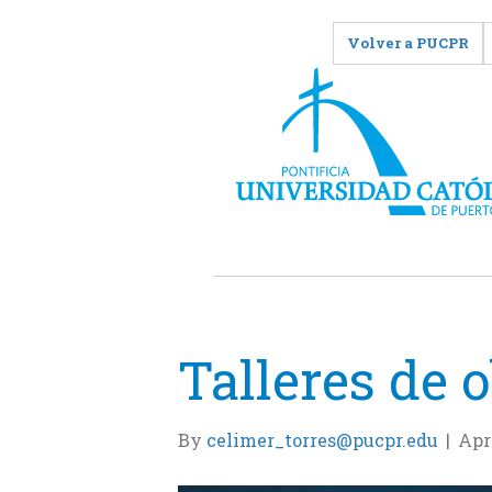
Volver a PUCPR
Talleres de o
By
celimer_torres@pucpr.edu
|
Apri