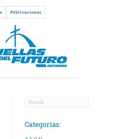
e
Publicaciones
Categorías:
AA
(14)