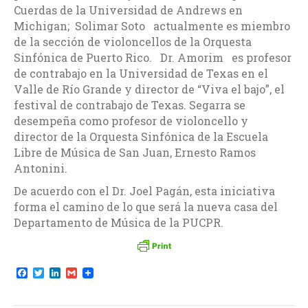
Cuerdas de la Universidad de Andrews en
Michigan; Solimar Soto actualmente es miembro
de la sección de violoncellos de la Orquesta
Sinfónica de Puerto Rico. Dr. Amorim es profesor
de contrabajo en la Universidad de Texas en el
Valle de Río Grande y director de “Viva el bajo”, el
festival de contrabajo de Texas. Segarra se
desempeña como profesor de violoncello y
director de la Orquesta Sinfónica de la Escuela
Libre de Música de San Juan, Ernesto Ramos
Antonini.
De acuerdo con el Dr. Joel Pagán, esta iniciativa
forma el camino de lo que será la nueva casa del
Departamento de Música de la PUCPR.
F
T
L
G
a
w
i
m
c
i
n
a
e
t
k
i