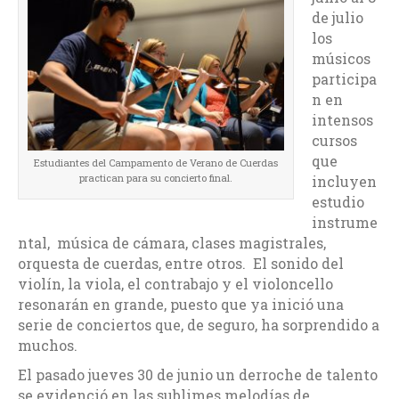
de julio
los
músicos
participa
n en
intensos
cursos
que
Estudiantes del Campamento de Verano de Cuerdas
practican para su concierto final.
incluyen
estudio
instrume
ntal, música de cámara, clases magistrales,
orquesta de cuerdas, entre otros. El sonido del
violín, la viola, el contrabajo y el violoncello
resonarán en grande, puesto que ya inició una
serie de conciertos que, de seguro, ha sorprendido a
muchos.
El pasado jueves 30 de junio un derroche de talento
se evidenció en las sublimes melodías de