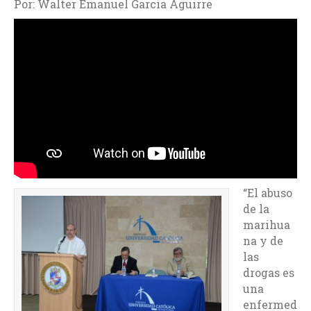
Por: Walter Emanuel Garcia Aguirre
“El abuso
de la
marihua
na y de
las
drogas es
una
enfermed