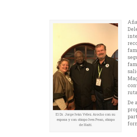
Aña
Del
int
rec
fam
seg
fam
sal
Mag
con
rut
De 
pro
El Dr. Jorge Iván Vélez Arocho con su
part
esposa y con obispo Ives Pean, obispo
for
de Haití.