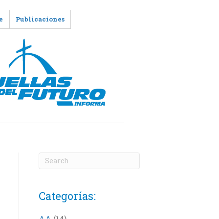
e
Publicaciones
Categorías:
AA
(14)