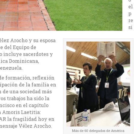
el
p
re
si
élez Arocho y su esposa
e del Equipo de
o incluye sacerdotes y
lica Dominicana,
Venezuela.
de formación, reflexión
cipación de la familia en
ón de una sociedad más
os trabajos ha sido la
ncisco en el capítulo
 Amoris Laetitia:
 la fragilidad hoy en
 mensaje Vélez Arocho.
Más de 60 delegados de América