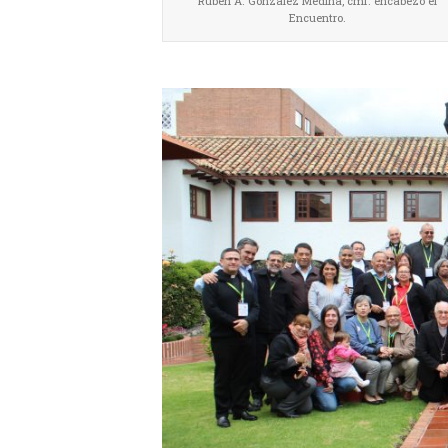
Rubén A. González Medina, cmf. encabezó el
Encuentro.