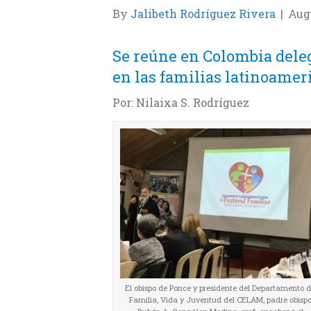
By
Jalibeth Rodríguez Rivera
|
Augu
Se reúne en Colombia deleg
en las familias latinoamer
Por: Nilaixa S. Rodríguez
El obispo de Ponce y presidente del Departamento 
Familia, Vida y Juventud del CELAM, padre obisp