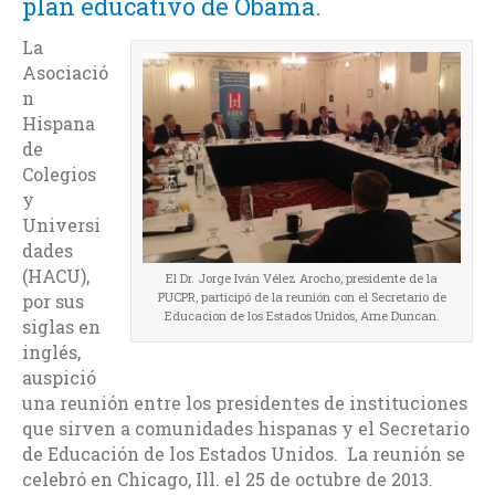
plan educativo de Obama.
La
Asociació
n
Hispana
de
Colegios
y
Universi
dades
(HACU),
El Dr. Jorge Iván Vélez Arocho, presidente de la
PUCPR, participó de la reunión con el Secretario de
por sus
Educacion de los Estados Unidos, Arne Duncan.
siglas en
inglés,
auspició
una reunión entre los presidentes de instituciones
que sirven a comunidades hispanas y el Secretario
de Educación de los Estados Unidos. La reunión se
celebró en Chicago, Ill. el 25 de octubre de 2013.