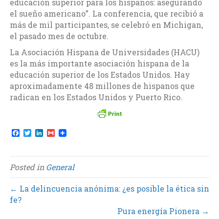
educación superior para los hispanos: asegurando
el sueño americano”. La conferencia, que recibió a
más de mil participantes, se celebró en Michigan,
el pasado mes de octubre.
La Asociación Hispana de Universidades (HACU)
es la más importante asociación hispana de la
educación superior de los Estados Unidos. Hay
aproximadamente 48 millones de hispanos que
radican en los Estados Unidos y Puerto Rico.
F
T
L
G
a
w
i
m
c
i
n
a
e
t
k
i
b
t
e
l
Posted in
General
o
e
d
o
r
I
k
n
← La delincuencia anónima: ¿es posible la ética sin
fe?
Pura energía Pionera →