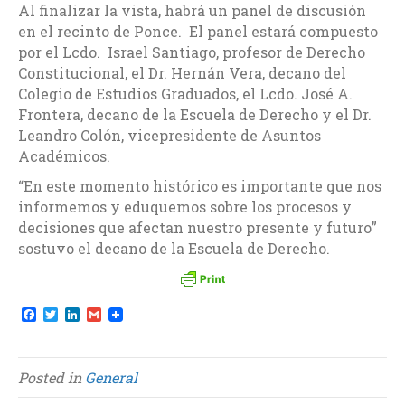
Al finalizar la vista, habrá un panel de discusión
en el recinto de Ponce. El panel estará compuesto
por el Lcdo. Israel Santiago, profesor de Derecho
Constitucional, el Dr. Hernán Vera, decano del
Colegio de Estudios Graduados, el Lcdo. José A.
Frontera, decano de la Escuela de Derecho y el Dr.
Leandro Colón, vicepresidente de Asuntos
Académicos.
“En este momento histórico es importante que nos
informemos y eduquemos sobre los procesos y
decisiones que afectan nuestro presente y futuro”
sostuvo el decano de la Escuela de Derecho.
F
T
L
G
a
w
i
m
c
i
n
a
e
t
k
i
b
t
e
l
Posted in
General
o
e
d
o
r
I