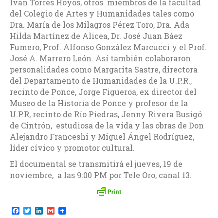
Iván Torres Hoyos, otros miembros de la facultad
del Colegio de Artes y Humanidades tales como
Dra. María de los Milagros Pérez Toro, Dra. Ada
Hilda Martínez de Alicea, Dr. José Juan Báez
Fumero, Prof. Alfonso González Marcucci y el Prof.
José A. Marrero León. Así también colaboraron
personalidades como Margarita Sastre, directora
del Departamento de Humanidades de la U.P.R.,
recinto de Ponce, Jorge Figueroa, ex director del
Museo de la Historia de Ponce y profesor de la
U.P.R, recinto de Río Piedras, Jenny Rivera Busigó
de Cintrón, estudiosa de la vida y las obras de Don
Alejandro Franceshi y Miguel Ángel Rodríguez,
líder cívico y promotor cultural.
El documental se transmitirá el jueves, 19 de
noviembre, a las 9:00 PM por Tele Oro, canal 13.
F
T
L
G