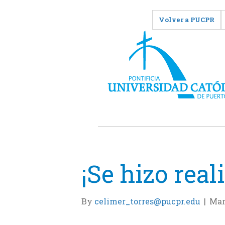
Volver a PUCPR
¡Se hizo real
By
celimer_torres@pucpr.edu
|
Mar