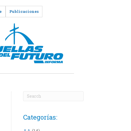
e
Publicaciones
Categorías:
AA
(14)