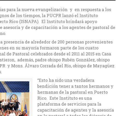
ias para la nueva evangelización y en respuesta a los
ignos de los tiempos, la PUCPR lanzó el Instituto
erto Rico (ISNAPA). El Instituto brindará apoyo
e asesoría y de capacitación a los agentes de pastoral de
ano.
la presencia de alrededor de 200 personas provenientes
uienes en su mayoría formaron parte de los cuatro
l de Pastoral celebrados desde el 2011 al 2015 en Casa
stieron, además, padre obispo Rubén González, obispo
CPR y Mons. Álvaro Corrada del Río, obispo de Mayagüez
s.
“Esto ha sido una verdadera
bendición tener a tantos hermanos y
hermanas de la pastoral en Puerto
Rico. Este Instituto es una
plataforma de servicios para la
capacitación de agentes y la asesoría
en la pastoral a todas las diócesis de