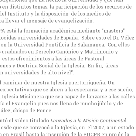
s en distintos temas, la participación de los recursos de
 del Instituto y la disposición de los medios de
a llevar el mensaje de evangelización.
APA está la formación académica mediante “masters”
nocidas universidades de España. Sobre esto el Dr. Vélez
on la Universidad Pontificia de Salamanca. Con ellos
 graduados en Derecho Canónico y Matrimonio y
 estos ofrecimientos a las áreas de Pastoral
nes y Doctrina Social de la Iglesia. En fin, áreas
on universidades de alto nivel”.
l caminar de nuestra Iglesia puertorriqueña. Un
 expectativas que se abren a la esperanza y a ese sueño,
Iglesia Misionera que sea capaz de lanzarse a las calles
a el Evangelio pues nos llena de mucho júbilo y de
ález, obispo de Ponce.
ntó el vídeo titulado
Lanzados a la Misión Continenta
l.
sde que se convocó a la Iglesia, en el 2007, a un estado
en Brasil hasta la inserción de la PUCPR en pro de la