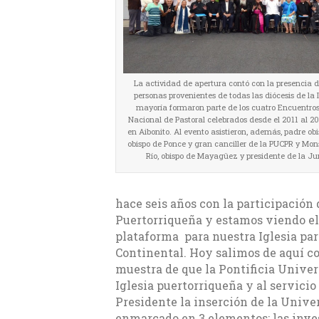
La actividad de apertura contó con la presencia 
personas provenientes de todas las diócesis de la 
mayoría formaron parte de los cuatro Encuentro
Nacional de Pastoral celebrados desde el 2011 al 
en Aibonito. Al evento asistieron, además, padre o
obispo de Ponce y gran canciller de la PUCPR y Mon
Río, obispo de Mayagüez y presidente de la Ju
hace seis años con la participación
Puertorriqueña y estamos viendo el 
plataforma para nuestra Iglesia par
Continental. Hoy salimos de aquí c
muestra de que la Pontificia Univers
Iglesia puertorriqueña y al servici
Presidente la inserción de la Unive
enmarcado en 3 elementos: las inve