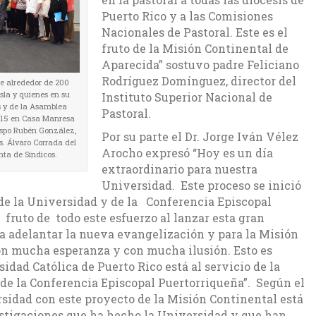
Puerto Rico y a las Comisiones
Nacionales de Pastoral. Este es el
fruto de la Misión Continental de
Aparecida” sostuvo padre Feliciano
Rodríguez Domínguez, director del
de alrededor de 200
Isla y quienes en su
Instituto Superior Nacional de
s y de la Asamblea
Pastoral.
2015 en Casa Manresa
bispo Rubén González,
Por su parte el Dr. Jorge Iván Vélez
s. Álvaro Corrada del
Arocho expresó “Hoy es un día
nta de Síndicos.
extraordinario para nuestra
Universidad. Este proceso se inició
 de la Universidad y de la Conferencia Episcopal
fruto de todo este esfuerzo al lanzar esta gran
a adelantar la nueva evangelización y para la Misión
on mucha esperanza y con mucha ilusión. Esto es
idad Católica de Puerto Rico está al servicio de la
o de la Conferencia Episcopal Puertorriqueña”. Según el
rsidad con este proyecto de la Misión Continental está
stigaciones que ha hecho la Universidad y que han