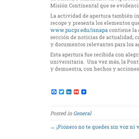
Misión Continental que se evidenci
La actividad de apertura también in
recoge y presenta los elementos que
www.pucpr.edu/isnapa
contiene la 
sección de noticias de actualidad, c
y documentos relevantes para los ag
Esta apertura fue recibida con alegr
universitaria. Una vez más, la Pont
y demuestra, con hechos y acciones, 
F
T
L
G
a
w
i
m
c
i
n
a
e
t
k
i
b
t
e
l
Posted in
General
o
e
d
o
r
I
k
n
← ¡Pionero no te quedes sin voz ni v