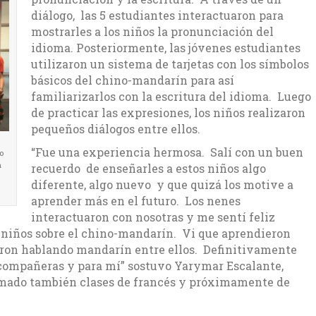
diálogo, las 5 estudiantes interactuaron para
mostrarles a los niños la pronunciación del
idioma. Posteriormente, las jóvenes estudiantes
utilizaron un sistema de tarjetas con los símbolos
básicos del chino-mandarín para así
familiarizarlos con la escritura del idioma. Luego
de practicar las expresiones, los niños realizaron
pequeños diálogos entre ellos.
“Fue una experiencia hermosa. Salí con un buen
o
n
recuerdo de enseñarles a estos niños algo
diferente, algo nuevo y que quizá los motive a
aprender más en el futuro. Los nenes
interactuaron con nosotras y me sentí feliz
 niños sobre el chino-mandarín. Vi que aprendieron
eron hablando mandarín entre ellos. Definitivamente
 compañeras y para mí” sostuvo Yarymar Escalante,
omado también clases de francés y próximamente de