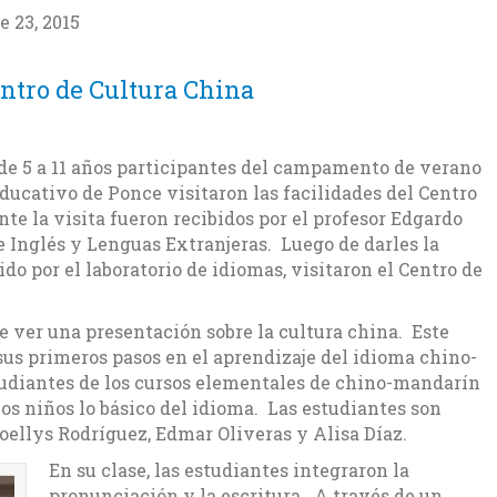
e 23, 2015
entro de Cultura China
 de 5 a 11 años participantes del campamento de verano
educativo de Ponce visitaron las facilidades del Centro
te la visita fueron recibidos por el profesor Edgardo
e Inglés y Lenguas Extranjeras. Luego de darles la
o por el laboratorio de idiomas, visitaron el Centro de
e ver una presentación sobre la cultura china. Este
sus primeros pasos en el aprendizaje del idioma chino-
udiantes de los cursos elementales de chino-mandarín
 los niños lo básico del idioma. Las estudiantes son
oellys Rodríguez, Edmar Oliveras y Alisa Díaz.
En su clase, las estudiantes integraron la
pronunciación y la escritura. A través de un