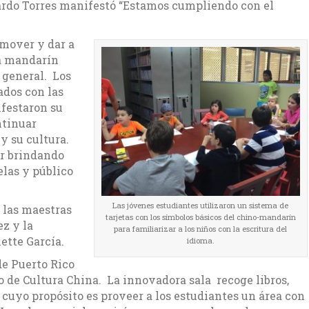
dgardo Torres manifestó “Estamos cumpliendo con el
omover y dar a
ma mandarín
 general. Los
dos con las
ifestaron su
ntinuar
y su cultura.
ir brindando
elas y público
Las jóvenes estudiantes utilizaron un sistema de
 las maestras
tarjetas con los símbolos básicos del chino-mandarín
z y la
para familiarizar a los niños con la escritura del
ette García.
idioma.
de Puerto Rico
o de Cultura China. La innovadora sala recoge libros,
 cuyo propósito es proveer a los estudiantes un área con