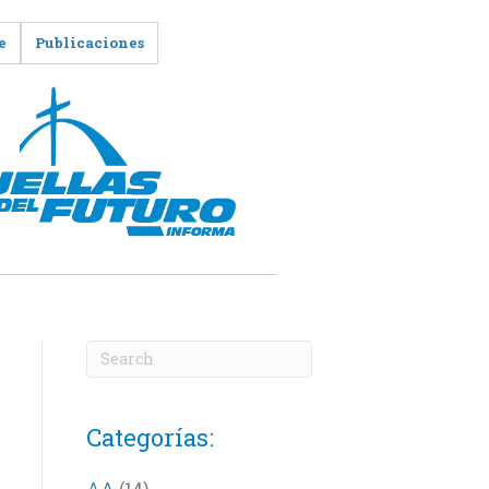
e
Publicaciones
Categorías:
AA
(14)