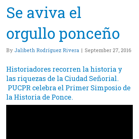
Se aviva el
orgullo ponceño
By
Jalibeth Rodríguez Rivera
|
September 27, 2016
Historiadores recorren la historia y
las riquezas de la Ciudad Señorial.
PUCPR celebra el Primer Simposio de
la Historia de Ponce.