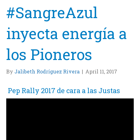
#SangreAzul
inyecta energía a
los Pioneros
By
Jalibeth Rodríguez Rivera
|
April 11, 2017
Pep Rally 2017 de cara a las Justas