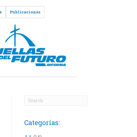
e
Publicaciones
Categorías:
AA
(14)