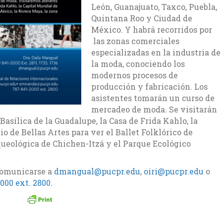
León, Guanajuato, Taxco, Puebla,
Quintana Roo y Ciudad de
México. Y habrá recorridos por
las zonas comerciales
especializadas en la industria de
la moda, conociendo los
modernos procesos de
producción y fabricación. Los
asistentes tomarán un curso de
mercadeo de moda. Se visitarán
Basílica de la Guadalupe, la Casa de Frida Kahlo, la
io de Bellas Artes para ver el Ballet Folklórico de
queológica de Chichen-Itzá y el Parque Ecológico
comunicarse a
dmangual@pucpr.edu
,
oiri@pucpr.edu
o
000 ext. 2800
.