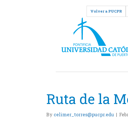
Volver a PUCPR
Ruta de la 
By
celimer_torres@pucpr.edu
|
Feb