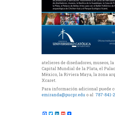
atelieres de diseñadores, museos, la 
Capital Mundial de la Plata, el Palac
México, la Riviera Maya, la zona ar
Xcaret.
Para información adicional puede 
emiranda@pucpr.edu
o al
787-841-2
F
T
L
G