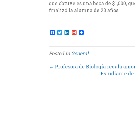
que obtuve es una beca de $1,000, que
finalizó la alumna de 23 años.
F
T
L
G
a
w
i
m
c
i
n
a
e
t
k
i
b
t
e
l
Posted in
General
o
e
d
o
r
I
k
n
← Profesora de Biología regala amo
Estudiante de 