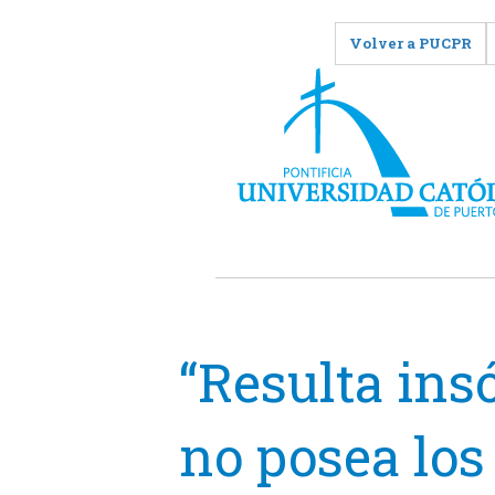
Volver a PUCPR
“Resulta insó
no posea los