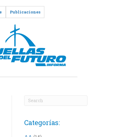
e
Publicaciones
Categorías:
AA
(14)