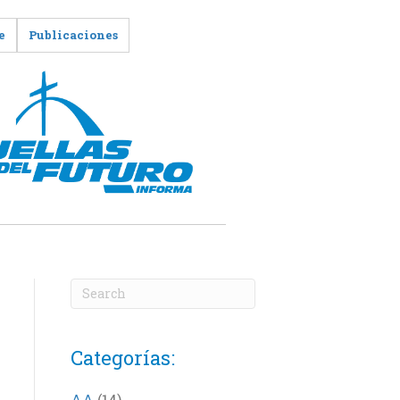
e
Publicaciones
Categorías:
AA
(14)