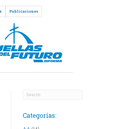
e
Publicaciones
Categorías:
AA
(14)