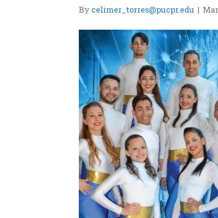
By
celimer_torres@pucpr.edu
|
Mar