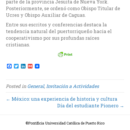
parte de la provincia Jesuita de Nueva York.
Posteriormente, se ordenó como Obispo Titular de
Ucres y Obispo Auxiliar de Caguas.
Entre sus escritos y conferencias destaca la
tendencia natural del puertorriqueño hacia el
cooperativismo por sus profundas raíces
cristianas.
F
T
L
G
a
w
i
m
c
i
n
a
e
t
k
i
b
t
e
l
Posted in
General
,
Invitación a Actividades
o
e
d
o
r
I
k
n
← México: una experiencia de historia y cultura
Día del estudiante Pionero →
©Pontificia Universidad Católica de Puerto Rico