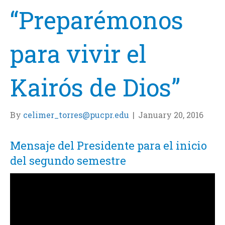
“Preparémonos
para vivir el
Kairós de Dios”
By
celimer_torres@pucpr.edu
|
January 20, 2016
Mensaje del Presidente para el inicio
del segundo semestre