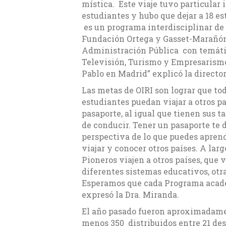
mística. Este viaje tuvo particular 
estudiantes y hubo que dejar a 18 es
es un programa interdisciplinar de i
Fundación Ortega y Gasset-Marañón 
Administración Pública con temáti
Televisión, Turismo y Empresarismo
Pablo en Madrid” explicó la director
Las metas de OIRI son lograr que to
estudiantes puedan viajar a otros p
pasaporte, al igual que tienen sus t
de conducir. Tener un pasaporte te d
perspectiva de lo que puedes aprend
viajar y conocer otros países. A lar
Pioneros viajen a otros países, que 
diferentes sistemas educativos, otr
Esperamos que cada Programa académ
expresó la Dra. Miranda.
El año pasado fueron aproximadamen
menos 350 distribuidos entre 21 dest