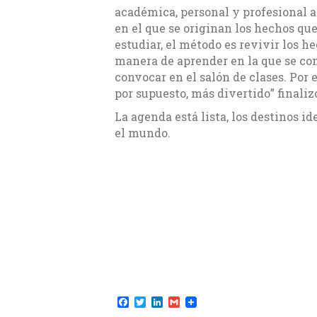
académica, personal y profesional a
en el que se originan los hechos qu
estudiar, el método es revivir los h
manera de aprender en la que se c
convocar en el salón de clases. Por
por supuesto, más divertido” finali
La agenda está lista, los destinos i
el mundo.
F
T
L
G
a
w
i
m