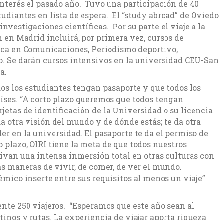
interés el pasado año. Tuvo una participación de 40
tudiantes en lista de espera. El “study abroad” de Oviedo
nvestigaciones científicas. Por su parte el viaje a la
en Madrid incluirá, por primera vez, cursos de
ca en Comunicaciones, Periodismo deportivo,
. Se darán cursos intensivos en la universidad CEU-San
a.
dos los estudiantes tengan pasaporte y que todos los
aíses. “A corto plazo queremos que todos tengan
arjetas de identificación de la Universidad o su licencia
a otra visión del mundo y de dónde estás; te da otra
er en la universidad. El pasaporte te da el permiso de
go plazo, OIRI tiene la meta de que todos nuestros
vivan una intensa inmersión total en otras culturas con
as maneras de vivir, de comer, de ver el mundo.
ico inserte entre sus requisitos al menos un viaje”
te 250 viajeros. “Esperamos que este año sean al
inos y rutas. La experiencia de viajar aporta riqueza