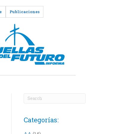
e
Publicaciones
Categorías:
AA
(14)