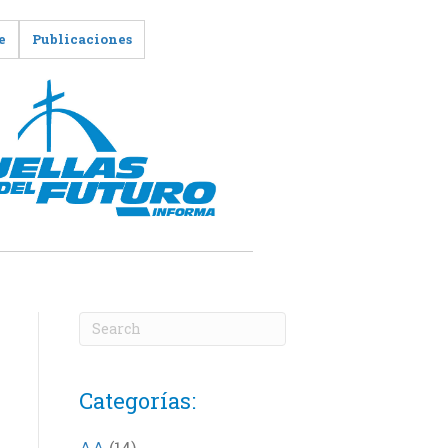
e
Publicaciones
Categorías:
AA
(14)