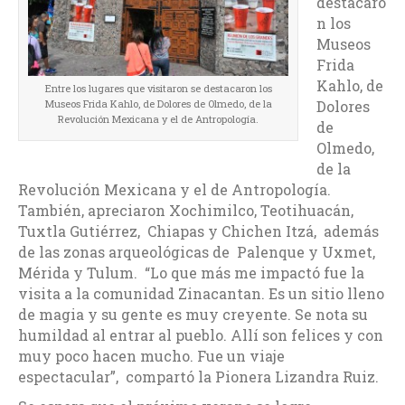
destacaro
n los
Museos
Frida
Kahlo, de
Entre los lugares que visitaron se destacaron los
Museos Frida Kahlo, de Dolores de Olmedo, de la
Dolores
Revolución Mexicana y el de Antropología.
de
Olmedo,
de la
Revolución Mexicana y el de Antropología.
También, apreciaron Xochimilco, Teotihuacán,
Tuxtla Gutiérrez, Chiapas y Chichen Itzá, además
de las zonas arqueológicas de Palenque y Uxmet,
Mérida y Tulum. “Lo que más me impactó fue la
visita a la comunidad Zinacantan. Es un sitio lleno
de magia y su gente es muy creyente. Se nota su
humildad al entrar al pueblo. Allí son felices y con
muy poco hacen mucho. Fue un viaje
espectacular”, compartó la Pionera Lizandra Ruiz.