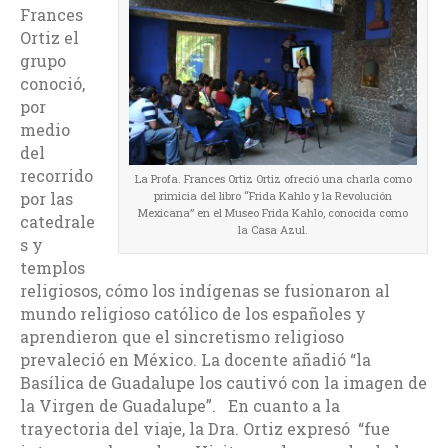
Frances
Ortiz el
grupo
conoció,
por
medio
del
recorrido
La Profa. Frances Ortiz Ortiz ofreció una charla como
por las
primicia del libro “Frida Kahlo y la Revolución
Mexicana” en el Museo Frida Kahlo, conocida como
catedrale
la Casa Azul.
s y
templos
religiosos, cómo los indígenas se fusionaron al
mundo religioso católico de los españoles y
aprendieron que el sincretismo religioso
prevaleció en México. La docente añadió “la
Basílica de Guadalupe los cautivó con la imagen de
la Virgen de Guadalupe”. En cuanto a la
trayectoria del viaje, la Dra. Ortiz expresó “fue