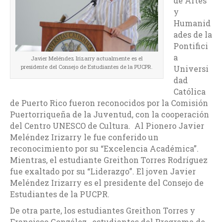
de Artes
y
Humanid
ades de la
Pontifici
a
Javier Meléndez Irizarry actualmente es el
presidente del Consejo de Estudiantes de la PUCPR.
Universi
dad
Católica
de Puerto Rico fueron reconocidos por la Comisión
Puertorriqueña de la Juventud, con la cooperación
del Centro UNESCO de Cultura. Al Pionero Javier
Meléndez Irizarry le fue conferido un
reconocimiento por su “Excelencia Académica”.
Mientras, el estudiante Greithon Torres Rodríguez
fue exaltado por su “Liderazgo”. El joven Javier
Meléndez Irizarry es el presidente del Consejo de
Estudiantes de la PUCPR.
De otra parte, los estudiantes Greithon Torres y
Francisco González , estudiantes del Programa de