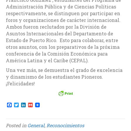
Administración Pública y de Ciencias Políticas
respectivamente, se distinguen por participar en
foros y organizaciones de carácter internacional.
Ambos fueron reclutados por la División de
Asuntos Internacionales del Departamento de
Estado de Puerto Rico. Esto para colaborar, entre
otros asuntos, con los preparativos de la próxima
conferencia de la Comisión Económica para
América Latina y el Caribe (CEPAL).
Una vez más, se demuestra el grado de excelencia
y dinamismo de los estudiantes Pioneros.
¡Felicidades!
F
T
L
G
a
w
i
m
c
i
n
a
e
t
k
i
b
t
e
l
Posted in
General
,
Reconocimientos
o
e
d