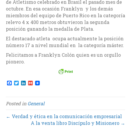
de Atletismo celebrado en Brasil el pasado mes de
octubre. En esa ocasión Franklyn y los demás
miembros del equipo de Puerto Rico en la categoría
relevo 4 x 400 metros obtuvieron la segunda
posición ganando la medalla de Plata.
El destacado atleta ocupa actualmente la posición
número 17 a nivel mundial en la categoría máster.
Felicitamos a Franklyn Colón quien es un orgullo
pionero.
F
T
L
G
a
w
i
m
c
i
n
a
e
t
k
i
b
t
e
l
Posted in
General
o
e
d
o
r
I
k
n
← Verdad y ética en la comunicación empresarial
A la venta libro Discípulo y Misionero →