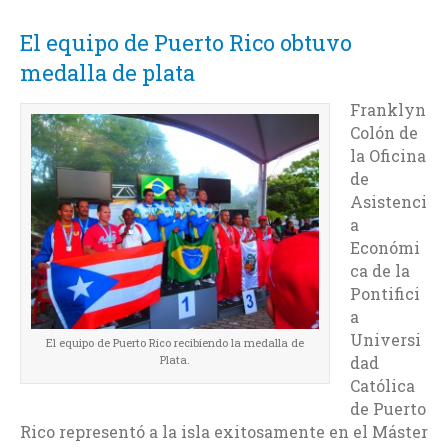
El equipo de Puerto Rico obtuvo
medalla de plata
Franklyn
Colón de
la Oficina
de
Asistenci
a
Económi
ca de la
Pontifici
a
Universi
El equipo de Puerto Rico recibiendo la medalla de
dad
Plata.
Católica
de Puerto
Rico representó a la isla exitosamente en el Máster