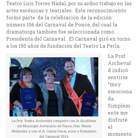
Teatro Luis Torres Nadal, por su arduo trabajo en las
artes escénicas y teatrales. Este reconocimiento
formó parte de la celebración de la edición
número 156 del Carnaval de Ponce, del cual la
dramaturga también fue seleccionada como
Presidenta del Carnaval. El Carnaval giró en torno
a los 150 años de fundación del Teatro La Perla.
La Prof.
Archeval
d indicó
sentirse
“muy
emociona
da.
Simplem
ente me
disfruté
La Prof. Rosita Archevald comparte con la Alcaldesa
del Municipio Autónomo de Ponce, Hon. María
el
Meléndez y con el Sr. Carlos Ferrer, actor y Presidente
momento
del Carnaval 2014.