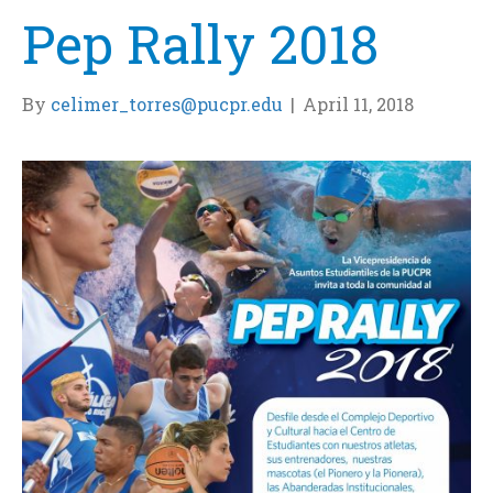
Pep Rally 2018
By
celimer_torres@pucpr.edu
|
April 11, 2018