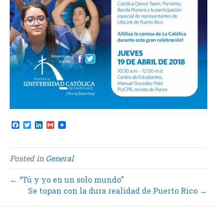
F
T
L
G
a
w
i
m
c
i
n
a
e
t
k
i
b
t
e
l
Posted in
General
o
e
d
o
r
I
k
n
← “Tú y yo en un solo mundo”
Se topan con la dura realidad de Puerto Rico →