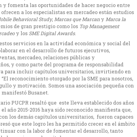
n y fomenta las oportunidades de hacer negocio entre
se ofrecen a los especialistas en mercadeo están estudios
Mobile Behavioral Study
,
Marcas que Marcan
y
Marca la
emios de gran prestigio como los
Top Management
rcadeo
y los
SME Digital Awards
.
stos servicios en la actividad económica y social del
aborar en el desarrollo de futuros ejecutivos,
entas, mercadeo, relaciones públicas y
años, y como parte del programa de responsabilidad
a para incluir capítulos universitarios, invirtiendo en
o. “El reconocimiento otorgado por la SME para nosotros,
rgullo y motivación. Somos una asociación pequeña con
” manifestó Busanet.
tario PUCPR resaltó que este lleva establecido dos años
e el año 2015-2016 haya sido reconocido manifiesta que,
con los demás capítulos universitarios, fueron capaces
só que este logro les ha permitido crecer en el ámbito
tinuar con la labor de fomentar el desarrollo, tanto