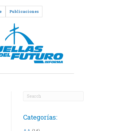
e
Publicaciones
Categorías:
AA
(14)