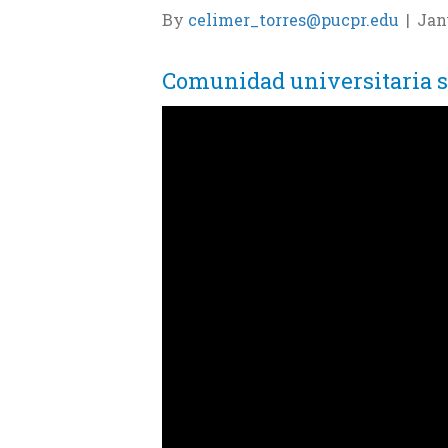
By
celimer_torres@pucpr.edu
|
Jan
Comunidad universitaria se