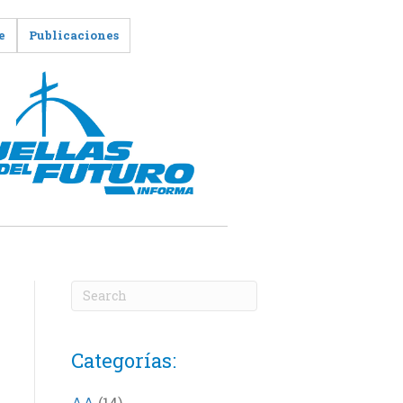
e
Publicaciones
Categorías:
AA
(14)