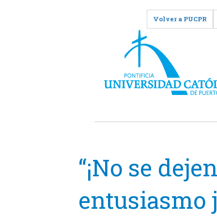
Volver a PUCPR
“¡No se dejen
entusiasmo j