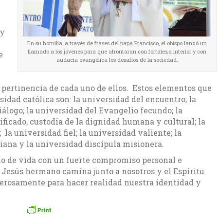
 y
En su homilía, a través de frases del papa Francisco, el obispo lanzó un
llamado a los jóvenes para que afrontaran con fortaleza interior y con
e
audacia evangélica los desafíos de la sociedad.
la pertinencia de cada uno de ellos. Estos elementos que
idad católica son: la universidad del encuentro; la
iálogo; la universidad del Evangelio fecundo; la
ificado, custodia de la dignidad humana y cultural; la
a universidad fiel; la universidad valiente; la
tiana y la universidad discípula misionera.
lo de vida con un fuerte compromiso personal e
, Jesús hermano camina junto a nosotros y el Espíritu
rosamente para hacer realidad nuestra identidad y