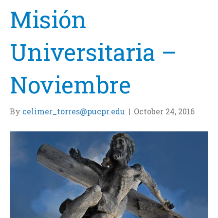
Misión
Universitaria –
Noviembre
By
celimer_torres@pucpr.edu
|
October 24, 2016