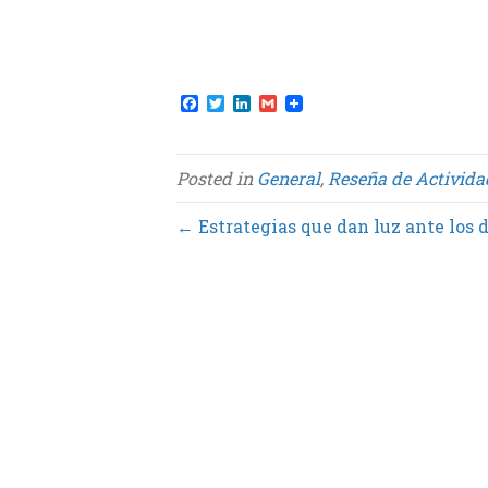
F
T
L
G
a
w
i
m
c
i
n
a
e
t
k
i
b
t
e
l
Posted in
General
,
Reseña de Activida
o
e
d
o
r
I
k
n
← Estrategias que dan luz ante los 