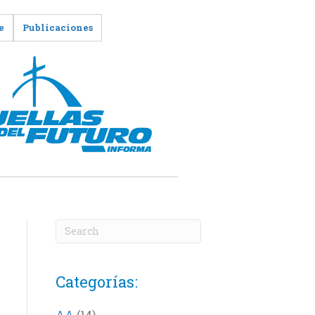
e
Publicaciones
Categorías:
AA
(14)