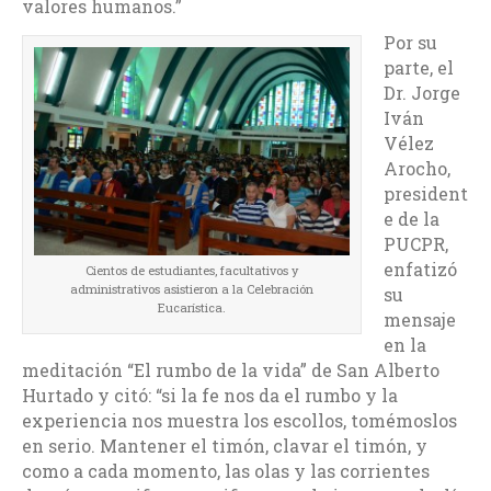
valores humanos.”
Por su
parte, el
Dr. Jorge
Iván
Vélez
Arocho,
president
e de la
PUCPR,
enfatizó
Cientos de estudiantes, facultativos y
administrativos asistieron a la Celebración
su
Eucarística.
mensaje
en la
meditación “El rumbo de la vida” de San Alberto
Hurtado y citó: “si la fe nos da el rumbo y la
experiencia nos muestra los escollos, tomémoslos
en serio. Mantener el timón, clavar el timón, y
como a cada momento, las olas y las corrientes