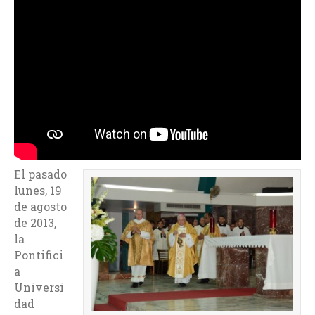
El pasado
lunes, 19
de agosto
de 2013,
la
Pontifici
a
Universi
dad