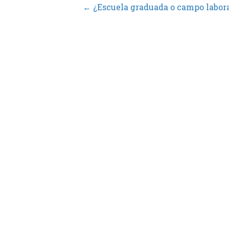
k
n
← ¿Escuela graduada o campo labor