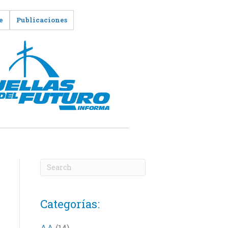
e
Publicaciones
Categorías:
AA
(14)