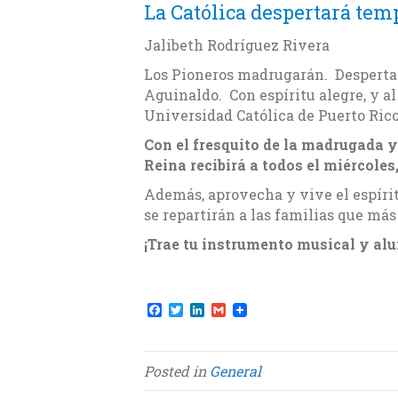
La Católica despertará tem
Jalibeth Rodríguez Rivera
Los Pioneros madrugarán. Despertar
Aguinaldo. Con espíritu alegre, y al
Universidad Católica de Puerto Rico
Con el fresquito de la madrugada y 
Reina recibirá a todos el miércoles
Además, aprovecha y vive el espírit
se repartirán a las familias que más
¡Trae tu instrumento musical y alu
F
T
L
G
a
w
i
m
c
i
n
a
e
t
k
i
b
t
e
l
Posted in
General
o
e
d
o
r
I